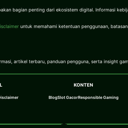
akan bagian penting dari ekosistem digital. Informasi keb
isclaimer
untuk memahami ketentuan penggunaan, batasan in
rmasi, artikel terbaru, panduan pengguna, serta insight gam
L
KONTEN
isclaimer
Blog
Slot Gacor
Responsible Gaming